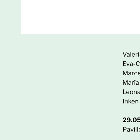
Valer
Eva-C
Marce
María
Leona
Inken
29.05
Pavil