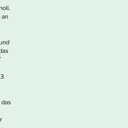
oli.
 an
 und
 das
”
73
 das
r