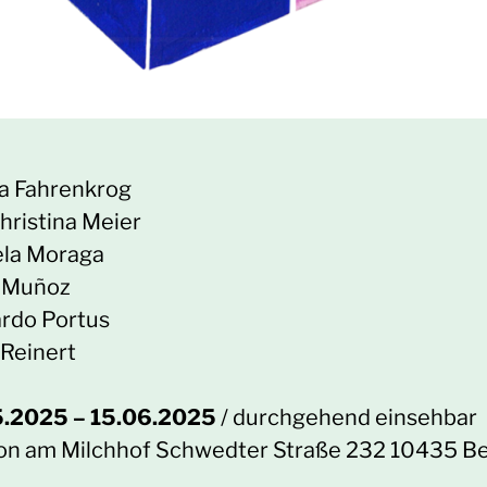
ia Fahrenkrog
hristina Meier
la Moraga
 Muñoz
rdo Portus
 Reinert
.2025 – 15.06.2025
/ durchgehend einsehbar
lon am Milchhof Schwedter Straße 232 10435 Be