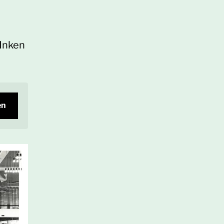
 Inken
en