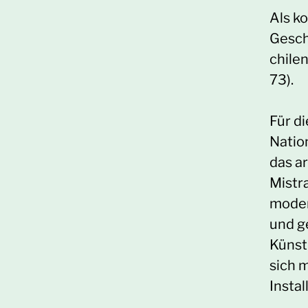
Als ko
Gesch
chile
73).
Für d
Natio
das a
Mistr
moder
und g
Künst
sich 
Instal