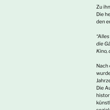
Zu ihn
Die h
den e
“Alle
die G
Kino,
Nach 
wurde
Jahrz
Die A
histo
künst