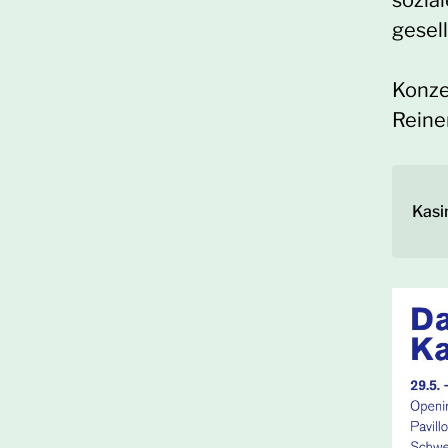
sozia
gesell
Konze
Reine
Kas