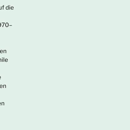
uf die
1970–
ten
ile
e
len
en