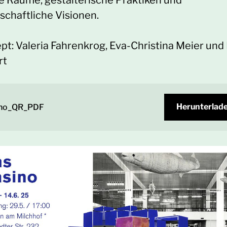
le Räume, gestalterische Praktiken und
schaftliche Visionen.
pt: Valeria Fahrenkrog, Eva-Christina Meier und
rt
Herunterlad
ino_QR_PDF