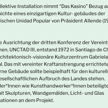
llektive Installation nimmt “Das Kasino” Bezug a
ichte eines einzigartigen Kultur- gebäudes der
nischen Unidad Popular von Präsident Allende (
ie Ausrichtung der dritten Konferenz der Verein
nen, UNCTAD III, entstand 1972 in Santiago de Ch
rchitektonisch-visionäre Kulturzentrum Gabriela
al. Das mit vereinter Kraftanstrengung errichtet
ne Gebäude sollte beispielhaft für den kulturel
esellschaftlichen Aufbruch des Landes stehen.
ler*Innen wie Kunsthandwerker*Innen beteiligt
mit Skulpturen, Wandgemälden, Licht- und Glas
lationen an dem Projekt.